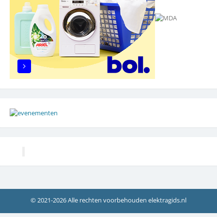
© 2021-2026 Alle rechten voorbehouden elektragids.nl