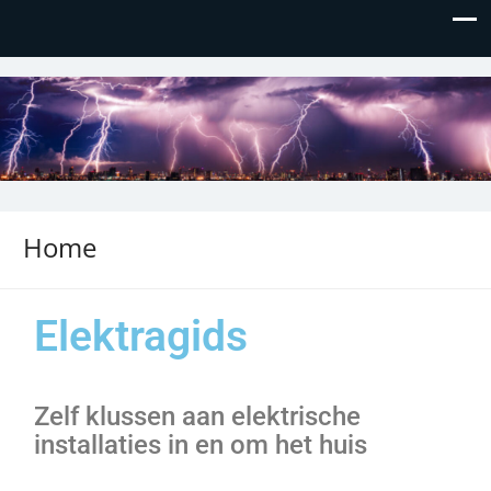
elektragids.nl
De gids voor elektra in en om het huis
Home
Elektragids
Zelf klussen aan elektrische
installaties in en om het huis